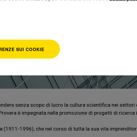
Home
Fondaz
a storia che guard
RENZE SUI COOKIE
ndere senza scopo di lucro la cultura scientifica nei settori
Provera è impegnata nella promozione di progetti di ricerca in
a (1911-1996), che nel corso di tutta la sua vita imprendito