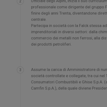
Ufficiale degli Alpini, inizia il suo curriculu
2
professionale come dirigente del gruppo F
finire degli anni Trenta, diventandone diret
centrale.
Partecipa in società con la Falck stessa ad 
imprenditoriali in diversi settori: dalla chim
commercio dei metalli non ferrosi, alla dis
dei prodotti petroliferi.
Assume la carica di Amministratore di n
3
società controllate e collegate, tra cui nel 
Consumatori Combustibili e Ghise S.p.A. (
Camfin S.p.A.), della quale diviene Preside