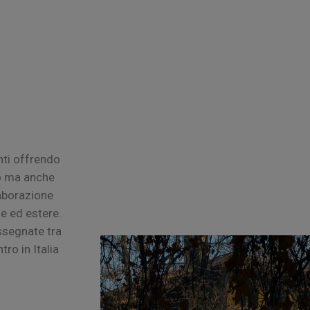
nti offrendo
lo ma anche
laborazione
ne ed estere.
assegnate tra
tro in Italia