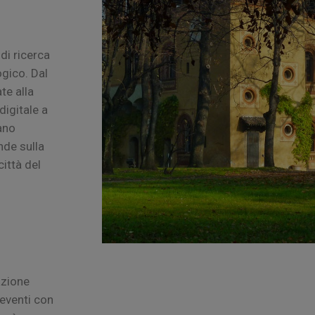
di ricerca
gico. Dal
te alla
digitale a
tano
nde sulla
città del
azione
eventi con