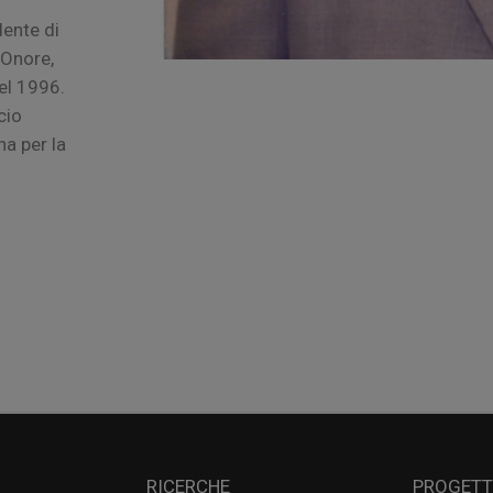
dente di
’Onore,
el 1996.
cio
na per la
RICERCHE
PROGETTI