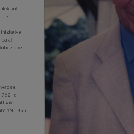
m
alck sul
tore
iniziative
ica al
tribuzione
umerose
1952, la
attuale
nte nel 1965.