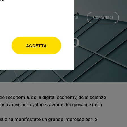
ione
Progetti ed eventi
Ricerche
Contattaci
a al futuro
ACCETTA
 dell’economia, della digital economy, delle scienze
novativi, nella valorizzazione dei giovani e nella
riale ha manifestato un grande interesse per le